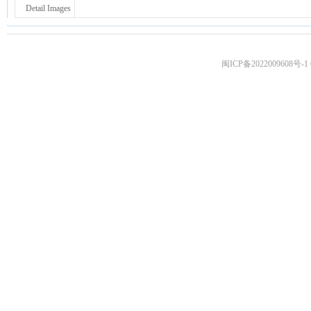
Detail Images
闽ICP备2022009608号-1