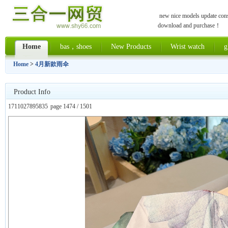
new nice models update const
download and purchase！
Home
bas，shoes
New Products
Wrist watch
g
Home
>
4月新款雨伞
Product Info
1711027895835
page 1474 / 1501
上一张