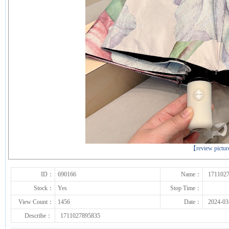
下一张
【review pictu
ID：
690166
Name：
171102
Stock：
Yes
Stop Time：
View Count：
1456
Date：
2024-03
Describe：
1711027895835