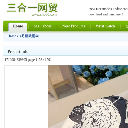
new nice models update const
download and purchase！
Home
bas，shoes
New Products
Wrist watch
g
Home
>
4月新款雨伞
Product Info
1710984339305
page 1153 / 1501
上一张