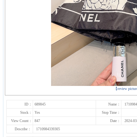
下一张
【review pictu
ID：
689845
Name：
171098
Stock：
Yes
Stop Time：
View Count：
847
Date：
2024-03
Describe：
1710984339305