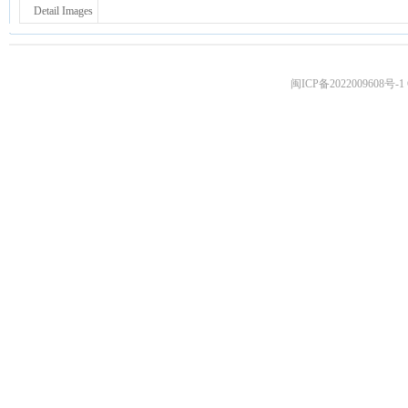
Detail Images
闽ICP备2022009608号-1