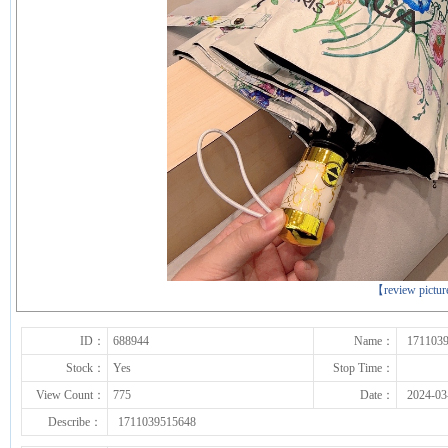
下一张
【review pictu
ID：
688944
Name：
171103
Stock：
Yes
Stop Time：
View Count：
775
Date：
2024-03
Describe：
1711039515648