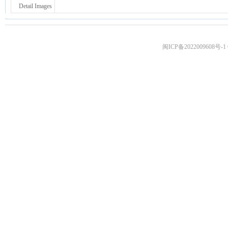
Detail Images
闽ICP备2022009608号-1