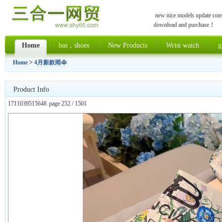
new nice models update const
download and purchase！
Home
bas，shoes
New Products
Wrist watch
g
Home
>
4月新款雨伞
Product Info
1711039515648
page 252 / 1501
上一张