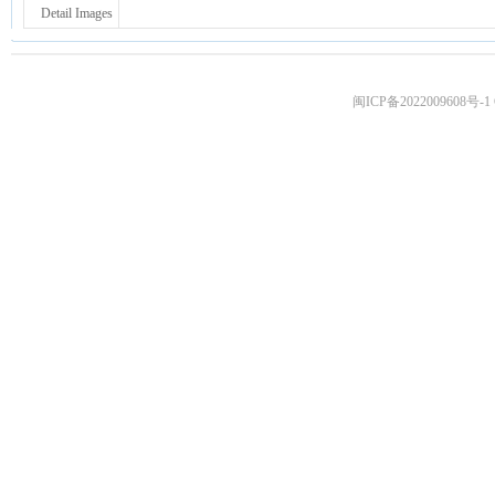
Detail Images
闽ICP备2022009608号-1