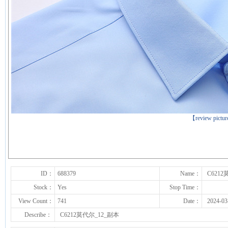
【review pictu
下一张
ID：
688379
Name：
C621
Stock：
Yes
Stop Time：
View Count：
741
Date：
2024-03
Describe：
C6212莫代尔_12_副本