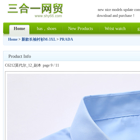
new nice models update const
download and purchase！
Home
bas，shoes
New Products
Wrist watch
g
Home
>
新款长袖衬衫M-3XL
>
PRADA
Product Info
C6212莫代尔_12_副本
page 9 / 11
上一张