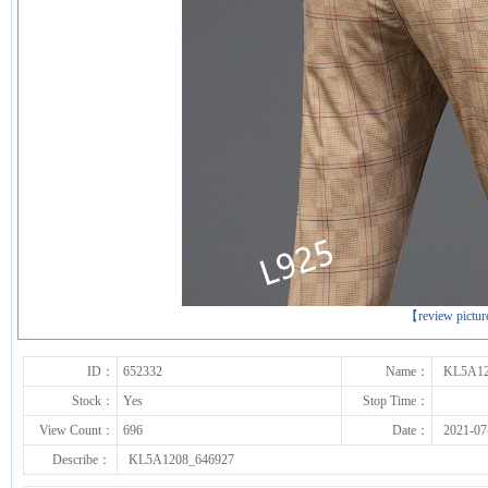
下一张
【review pictu
ID：
652332
Name：
KL5A12
Stock：
Yes
Stop Time：
View Count：
696
Date：
2021-07
Describe：
KL5A1208_646927