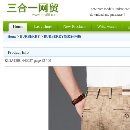
new nice models update const
download and purchase！
Home
bas，shoes
New Products
Wrist watch
g
Home
>
BURBERRY
>
BURBERRY新款休闲裤
Product Info
KL5A1208_646927
page 22 / 60
上一张