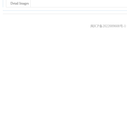
Detail Images
闽ICP备2022009608号-1