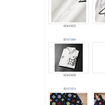
0Z4A5023
ID:
671069
0Z4A5028
ID:
671074