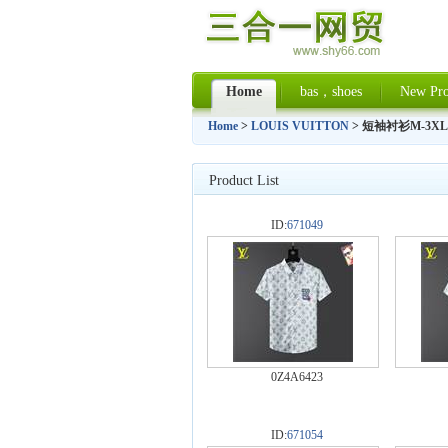
Home
bas，shoes
New Pro
Home
>
LOUIS VUITTON
> 短袖衬衫M-3XL
Product List
ID:
671049
0Z4A6423
ID:
671054