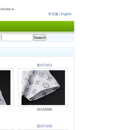
 welcome to
中文版
|
English
ID:
671053
0Z4A6606
ID:
671058