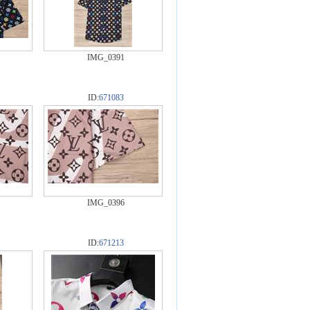
IMG_0391
ID:
671083
IMG_0396
ID:
671213