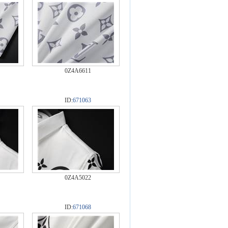
0Z4A6611
ID:
671063
0Z4A5022
ID:
671068