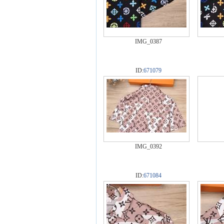
IMG_0387
ID:
671079
IMG_0392
ID:
671084