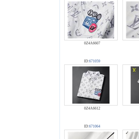
0Z4A6607
ID:
671059
0Z4A6612
ID:
671064