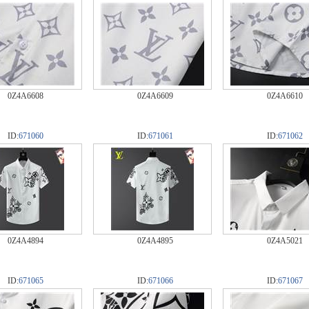
0Z4A6608
0Z4A6609
0Z4A6610
ID:
671060
ID:
671061
ID:
671062
0Z4A4894
0Z4A4895
0Z4A5021
ID:
671065
ID:
671066
ID:
671067