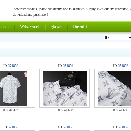
new nice models update constantly, and in sufficient supply, even quality guarantee,
download and purchase！
ducts
Wrist watch
glasses
DownList
ID:
671050
ID:
671051
ID:
671052
0Z4A6424
0Z4A6604
0Z4A6605
ID:
671055
ID:
671056
ID:
671057