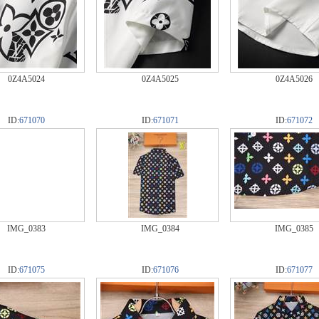
0Z4A5024
0Z4A5025
0Z4A5026
ID:
671070
ID:
671071
ID:
671072
IMG_0383
IMG_0384
IMG_0385
ID:
671075
ID:
671076
ID:
671077