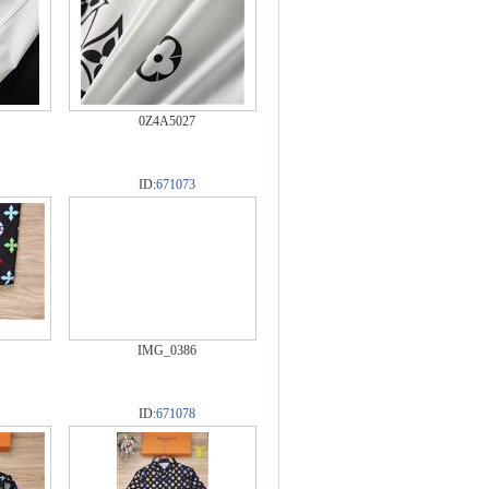
0Z4A5027
ID:
671073
IMG_0386
ID:
671078